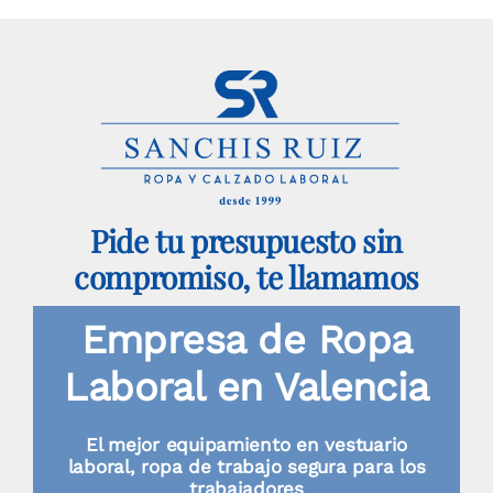
variantes.
Las
opciones
se
pueden
elegir
Pide tu presupuesto sin
en
compromiso, te llamamos
la
página
Empresa de Ropa
de
Laboral en Valencia
producto
El mejor equipamiento en vestuario
laboral, ropa de trabajo segura para los
trabajadores