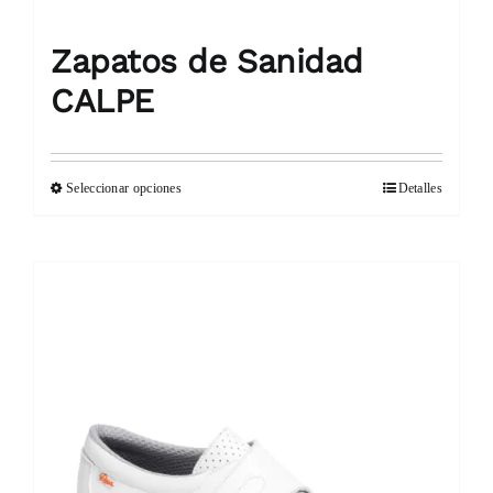
Zapatos de Sanidad
CALPE
Seleccionar opciones
Detalles
Este
producto
tiene
múltiples
variantes.
Las
opciones
se