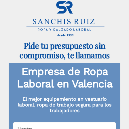
opciones
se
pueden
elegir
Pide tu presupuesto sin
en
compromiso, te llamamos
la
página
Empresa de Ropa
de
Laboral en Valencia
producto
El mejor equipamiento en vestuario
laboral, ropa de trabajo segura para los
trabajadores