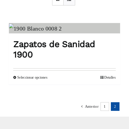
Zapatos de Sanidad
1900
Seleccionar opciones
Detalles
Este
producto
tiene
Anterior
1
2
múltiples
variantes.
Las