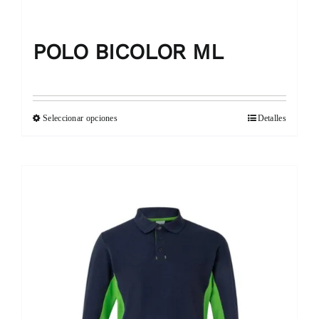
POLO BICOLOR ML
Seleccionar opciones
Detalles
Este
producto
tiene
múltiples
variantes.
Las
opciones
se
pueden