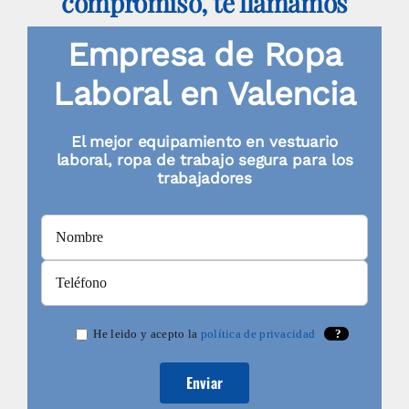
compromiso, te llamamos
pueden
elegir
Empresa de Ropa
en
Laboral en Valencia
la
página
El mejor equipamiento en vestuario
de
laboral, ropa de trabajo segura para los
trabajadores
producto
He leido y acepto la
política de privacidad
?