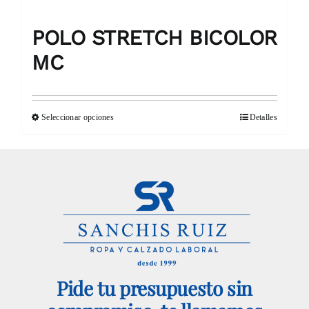
de
producto
POLO STRETCH BICOLOR
MC
Seleccionar opciones
Detalles
Este
producto
tiene
múltiples
variantes.
Las
opciones
Pide tu presupuesto sin
se