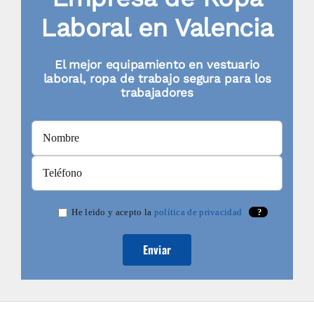
de
Laboral en Valencia
producto
El mejor equipamiento en vestuario
laboral, ropa de trabajo segura para los
trabajadores
He leido y acepto la
política de privacidad
?