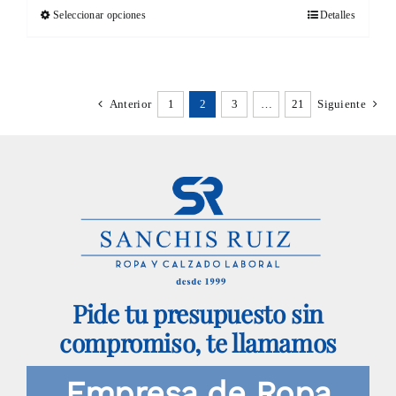
Seleccionar opciones
Detalles
Este
producto
tiene
Anterior
1
2
3
…
21
Siguiente
múltiples
variantes.
Las
opciones
se
pueden
elegir
Pide tu presupuesto sin
en
compromiso, te llamamos
la
página
Empresa de Ropa