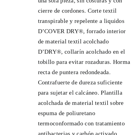
una sola pieza, sin costuras y con
elegir
cierre de cordones. Corte textil
en
transpirable y repelente a liquidos
la
D’COVER DRY®, forrado interior
página
de material textil acolchado
de
D’DRY®, collarín acolchado en el
producto
tobillo para evitar rozaduras. Horma
recta de puntera redondeada.
Contrafuerte de dureza suficiente
para sujetar el calcáneo. Plantilla
acolchada de material textil sobre
espuma de poliuretano
termoconformado con tratamiento
antibacterias y carbón activado.