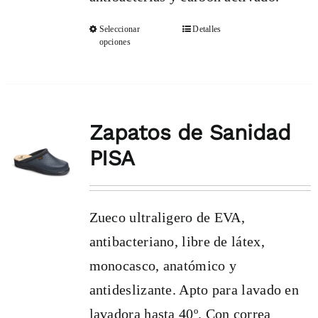
Seleccionar
Detalles
Este
opciones
producto
tiene
múltiples
Zapatos de Sanidad
variantes.
PISA
Las
opciones
se
Zueco ultraligero de EVA,
pueden
antibacteriano, libre de látex,
elegir
monocasco, anatómico y
en
antideslizante. Apto para lavado en
la
lavadora hasta 40º. Con correa