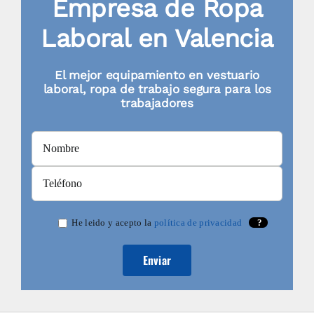
de
Empresa de Ropa
producto
Laboral en Valencia
El mejor equipamiento en vestuario
laboral, ropa de trabajo segura para los
trabajadores
He leido y acepto la
política de privacidad
?