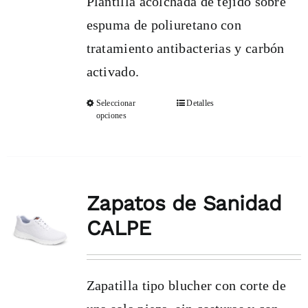
Plantilla acolchada de tejido sobre
espuma de poliuretano con
tratamiento antibacterias y carbón
activado.
Seleccionar
Detalles
Este
opciones
producto
tiene
múltiples
Zapatos de Sanidad
variantes.
CALPE
Las
opciones
se
Zapatilla tipo blucher con corte de
pueden