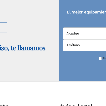
El mejor equipamien
so, te llamamos
He