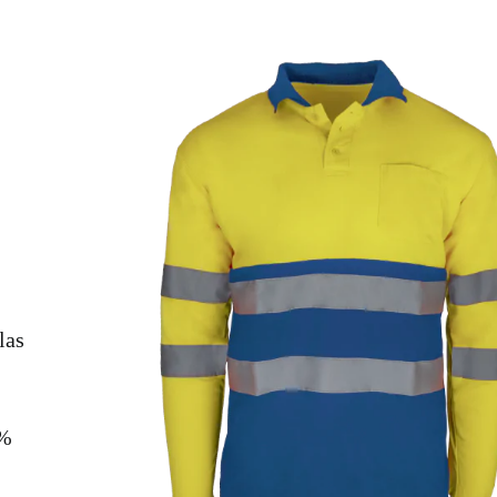
las
0%