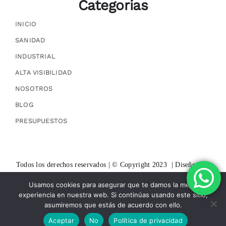
Categorias
INICIO
SANIDAD
INDUSTRIAL
ALTA VISIBILIDAD
NOSOTROS
BLOG
PRESUPUESTOS
Todos los derechos reservados | © Copyright 2023 | Diseño web
por
Zonadeweb
Usamos cookies para asegurar que te damos la mejor
experiencia en nuestra web. Si continúas usando este sitio,
asumiremos que estás de acuerdo con ello.
Aceptar
No
Política de privacidad