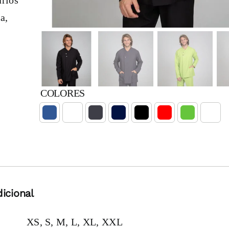
a,
COLORES

icional
XS, S, M, L, XL, XXL