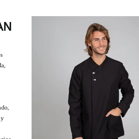
AN
os
da,
ado,
 y
arios