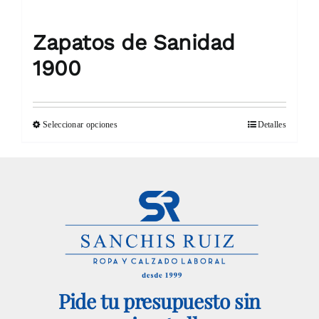
de
producto
Zapatos de Sanidad
1900
Seleccionar opciones
Detalles
Este
producto
tiene
múltiples
variantes.
Las
opciones
Pide tu presupuesto sin
se