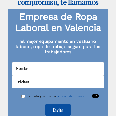
compromiso, te llamamos
pueden
elegir
Empresa de Ropa
en
Laboral en Valencia
la
página
El mejor equipamiento en vestuario
de
laboral, ropa de trabajo segura para los
trabajadores
producto
He leido y acepto la
política de privacidad
?