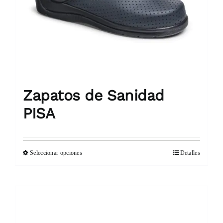
elegir
en
la
página
de
producto
Zapatos de Sanidad
PISA
Seleccionar opciones
Detalles
Este
producto
tiene
múltiples