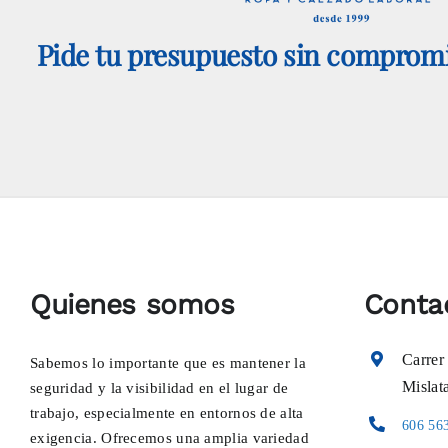
elegir
Pide tu presupuesto sin compromi
en
la
página
de
producto
Quienes somos
Conta
Carrer
Sabemos lo importante que es mantener la
Mislat
seguridad y la visibilidad en el lugar de
trabajo, especialmente en entornos de alta
606 56
exigencia. Ofrecemos una amplia variedad