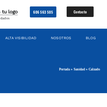
 tu logo
Contacto
606 563 505
rdados
ALTA VISIBILIDAD
NOSOTROS
BLOG
Portada
»
Sanidad
»
Calzado