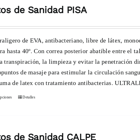
múltiples
os de Sanidad PISA
variantes.
Las
opciones
raligero de EVA, antibacteriano, libre de látex, mono
se
ra hasta 40º. Con correa posterior abatible entre el tal
pueden
 la transpiración, la limpieza y evitar la penetración d
elegir
puntos de masaje para estimular la circulación sanguí
en
uma de latex con tratamiento antibacterias. ULTRAL
la
opciones
Detalles
Este
página
producto
de
tiene
producto
múltiples
tos de Sanidad CALPE