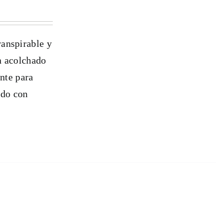
ranspirable y
n acolchado
ente para
ado con