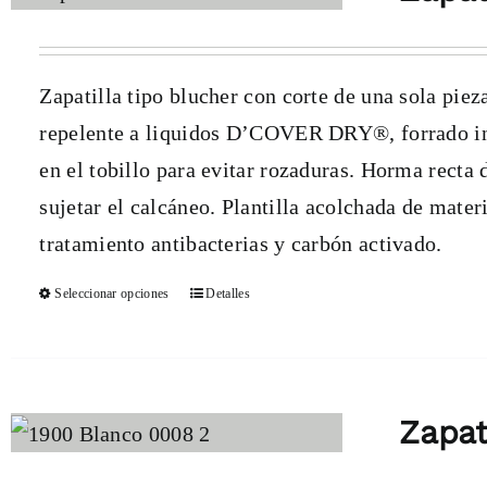
Zapatilla tipo blucher con corte de una sola pieza
repelente a liquidos D’COVER DRY®, forrado int
en el tobillo para evitar rozaduras. Horma recta
sujetar el calcáneo. Plantilla acolchada de mate
tratamiento antibacterias y carbón activado.
Seleccionar opciones
Detalles
Este
producto
tiene
múltiples
Zapat
variantes.
Las