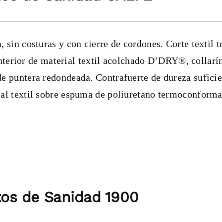
variantes.
Las
opciones
, sin costuras y con cierre de cordones. Corte textil t
se
erior de material textil acolchado D’DRY®, collarí
pueden
 de puntera redondeada. Contrafuerte de dureza sufici
elegir
rial textil sobre espuma de poliuretano termoconform
en
la
página
de
producto
os de Sanidad 1900