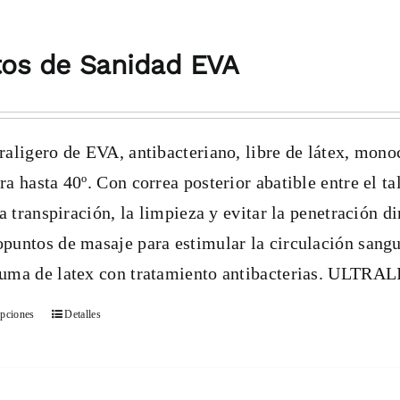
os de Sanidad EVA
raligero de EVA, antibacteriano, libre de látex, mono
ra hasta 40º. Con correa posterior abatible entre el tal
 la transpiración, la limpieza y evitar la penetración d
puntos de masaje para estimular la circulación sanguí
uma de latex con tratamiento antibacterias. ULTRAL
opciones
Detalles
Este
producto
tiene