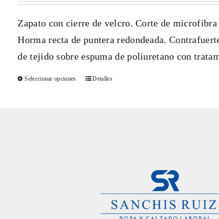
opciones
Zapato con cierre de velcro. Corte de microf
se
Horma recta de puntera redondeada. Contrafuerte 
pueden
de tejido sobre espuma de poliuretano con tratam
elegir
Seleccionar opciones
Detalles
Este
en
producto
la
tiene
página
múltiples
de
variantes.
producto
Las
opciones
se
pueden